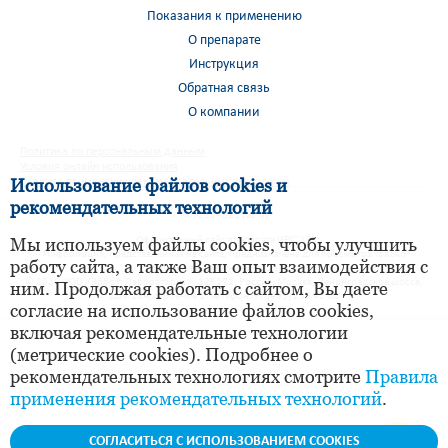
Показания к применению
О препарате
Инструкция
Обратная связь
О компании
Политика по персональным данным
Условия онлайн использования
Использование файлов cookies и
Правила применения рекомендательных технологий
рекомендательных технологий
RUS2314823 (v1.0)
Мы используем файлы cookies, чтобы улучшить
®
Официальный сайт препарата ИРС
19
Информация, представленная на сайте, предназначена для просмотра только
работу сайта, а также Ваш опыт взаимодействия с
совершеннолетними лицами.
© 2026 ООО «Эбботт Лэбораториз», 125171, Россия, Москва, Ленинградское шоссе,
ним. Продолжая работать с сайтом, Вы даете
дом 16А, строение 1. Телефон: +7 (495) 258 42 80
согласие на использование файлов cookies,
включая рекомендательные технологии
(метрические cookies). Подробнее о
рекомендательных технологиях смотрите
Правила
применения рекомендательных технологий
.
СОГЛАСИТЬСЯ С ИСПОЛЬЗОВАНИЕМ COOKIES