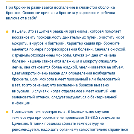
При бронхите развивается воспаление в слизистой оболочке
бронхов. Основные признаки бронхита у взрослого и ребенка
включают в себя
:
1
Кашель. Это защитная реакция организма, которая помогает
восстановить проходимость дыхательных путей, очистить их от
мокроты, вирусов и бактерий. Характер кашля при бронхите
меняется по мере прогрессирования болезни. Сначала он сухой,
с трудным отхождением мокроты. Спустя 3-4 дня от начала
болезни кашель становится влажным и мокроту откашлять
легче, она становится более жидкой, увеличивается ее объем.
Цвет мокроты очень важен для определения возбудителя
бронхита. Если мокрота имеет прозрачный или белесоватый
цвет, то это означает, что воспаление бронхов вызвано
вирусами. В случаях, когда отделяемое имеет желтый или
зеленоватый оттенок, следует задуматься о бактериальной
инфекции.
Повышение температуры тела. В большинстве случаев
температура при бронхите не превышает 38-38,5 градусов по
Цельсию. В таких пределах сбивать температуру не
рекомендуется, надо дать организму самостоятельно справиться