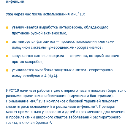
инфекции.
Уже через час после использования ИРС®19:
увеличивается выработка интерферона, обладающего
противовирусной активностью;
активируется фагоцитоз — процесс поглощения клетками
иммунной системы чужеродных микроорганизмов;
запускается синтез лизоцима — фермента, который активен
против микробов;
усиливается выработка защитных антител - секреторного
иммуноглобулина А (sIgA).
ИРС®19 начинает работать уже с первого часа и помогает бороться с
разными причинами заболевания (вирусами и бактериями).
Применение
ИРС®19
в комплексе с базовой терапией помогает
снизить риск осложнений и рецидивов инфекции
. Препарат
4
может применяться у взрослых и детей с трех месяцев для лечения
и профилактики широкого спектра заболеваний респираторного
тракта, включая бронхит
.
3