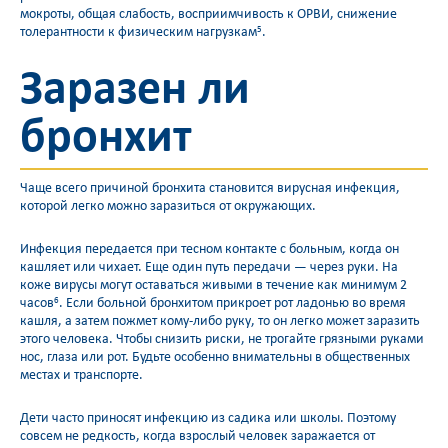
мокроты, общая слабость, восприимчивость к ОРВИ, снижение
толерантности к физическим нагрузкам
.
5
Заразен ли
бронхит
Чаще всего причиной бронхита становится вирусная инфекция,
которой легко можно заразиться от окружающих.
Инфекция передается при тесном контакте с больным, когда он
кашляет или чихает. Еще один путь передачи — через руки. На
коже вирусы могут оставаться живыми в течение как минимум 2
часов
. Если больной бронхитом прикроет рот ладонью во время
6
кашля, а затем пожмет кому-либо руку, то он легко может заразить
этого человека. Чтобы снизить риски, не трогайте грязными руками
нос, глаза или рот. Будьте особенно внимательны в общественных
местах и транспорте.
Дети часто приносят инфекцию из садика или школы. Поэтому
совсем не редкость, когда взрослый человек заражается от