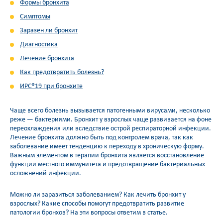
Формы бронхита
Симптомы
Заразен ли бронхит
Диагностика
Лечение бронхита
Как предотвратить болезнь?
ИРС®19 при бронхите
Чаще всего болезнь вызывается патогенными вирусами, несколько
реже — бактериями. Бронхит у взрослых чаще развивается на фоне
переохлаждения или вследствие острой респираторной инфекции.
Лечение бронхита должно быть под контролем врача, так как
заболевание имеет тенденцию к переходу в хроническую форму.
Важным элементом в терапии бронхита является восстановление
функции
местного иммунитета
и предотвращение бактериальных
осложнений инфекции.
Можно ли заразиться заболеванием? Как лечить бронхит у
взрослых? Какие способы помогут предотвратить развитие
патологии бронхов? На эти вопросы ответим в статье.