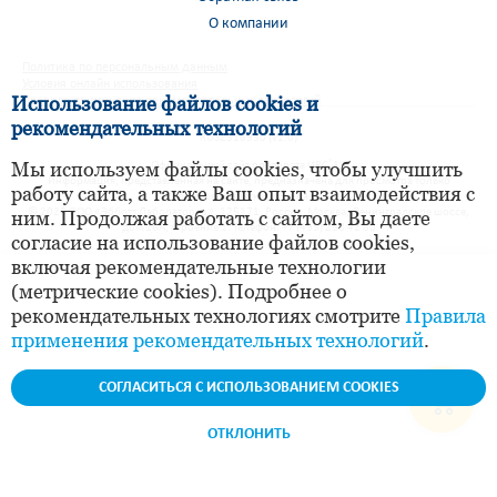
О компании
Политика по персональным данным
Условия онлайн использования
Использование файлов cookies и
Правила применения рекомендательных технологий
рекомендательных технологий
RUS2316930 (v1.0)
Мы используем файлы cookies, чтобы улучшить
®
Официальный сайт препарата ИРС
19
Информация, представленная на сайте, предназначена для просмотра только
работу сайта, а также Ваш опыт взаимодействия с
совершеннолетними лицами.
© 2026 ООО «Эбботт Лэбораториз», 125171, Россия, Москва, Ленинградское шоссе,
ним. Продолжая работать с сайтом, Вы даете
дом 16А, строение 1. Телефон: +7 (495) 258 42 80
согласие на использование файлов cookies,
включая рекомендательные технологии
(метрические cookies). Подробнее о
рекомендательных технологиях смотрите
Правила
применения рекомендательных технологий
.
СОГЛАСИТЬСЯ С ИСПОЛЬЗОВАНИЕМ COOKIES
ОТКЛОНИТЬ