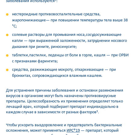
заболевания используются
:
3
нестероидные противовоспалительные средства,
жаропонижающие— при повышении температуры тела выше 38
°C;
солевые растворы для промывания носа,сосудосуживающие
капли — при выраженной заложенности, затруднении носового
дыхания при рините, риносинусите;
таблетки,пастилки, леденцы от боли в горле, кашля — при ОРВИ
с признаками фарингита;
средства, разжижающие мокроту, отхаркивающие — при
бронхитах, сопровождающихся влажным кашлем.
Для устранения причины заболевания и остановки размножения
вирусов в организме могут быть назначены противовирусные
препараты. Целесообразность их применения определяет только
лечащий врач, который подбирает препарат индивидуально в
каждом случае в зависимости от разных факторов
.
3
Чтобы ускорить выздоровление и предотвратить бактериальные
осложнения, может применяться
ИРС®19
— препарат, который