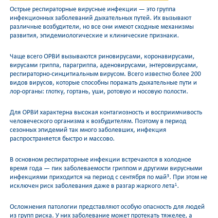
Острые респираторные вирусные инфекции — это группа
инфекционных заболеваний дыхательных путей. Их вызывают
различные возбудители, но все они имеют сходные механизмы
развития, эпидемиологические и клинические признаки.
Чаще всего ОРВИ вызываются риновирусами, коронавирусами,
вирусами гриппа, парагриппа, аденовирусами, энтеровирусами,
респираторно-синцитиальным вирусом. Всего известно более 200
видов вирусов, которые способны поражать дыхательные пути и
лор-органы: глотку, гортань, уши, ротовую и носовую полости.
Для ОРВИ характерна высокая контагиозность и восприимчивость
человеческого организма к возбудителям. Поэтому в период
сезонных эпидемий так много заболевших, инфекция
распространяется быстро и массово.
В основном респираторные инфекции встречаются в холодное
время года — пик заболеваемости гриппом и другими вирусными
инфекциями приходится на период с сентября по май
. При этом не
3
исключен риск заболевания даже в разгар жаркого лета
.
1
Осложнения патологии представляют особую опасность для людей
из групп риска. У них заболевание может протекать тяжелее, а