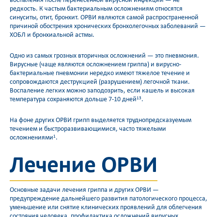
воспаления после перенесенной вирусной инфекции — не
редкость. К частым бактериальным осложнениям относятся
синуситы, отит, бронхит. ОРВИ являются самой распространенной
причиной обострения хронических бронхолегочных заболеваний —
ХОБЛ и бронхиальной астмы.
Одно из самых грозных вторичных осложнений — это пневмония.
Вирусные (чаще являются осложнением гриппа) и вирусно-
бактериальные пневмонии нередко имеют тяжелое течение и
сопровождаются деструкцией (разрушением) легочной ткани.
Воспаление легких можно заподозрить, если кашель и высокая
температура сохраняются дольше 7-10 дней
.
13
На фоне других ОРВИ грипп выделяется труднопредсказуемым
течением и быстроразвивающимися, часто тяжелыми
осложнениями
.
1
Лечение ОРВИ
Основные задачи лечения гриппа и других ОРВИ —
предупреждение дальнейшего развития патологического процесса,
уменьшение или снятие клинических проявлений для облегчения
состояния человека, профилактика осложнений вирусных