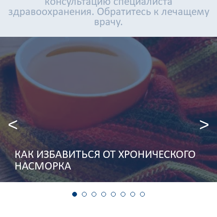
консультацию специалиста
здравоохранения. Обратитесь к лечащему
врачу.
КАК ИЗБАВИТЬСЯ ОТ ХРОНИЧЕСКОГО
НАСМОРКА
1
2
3
4
5
6
7
8