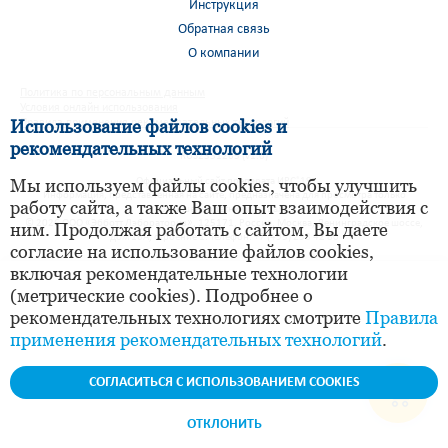
Инструкция
Обратная связь
О компании
Политика по персональным данным
Условия онлайн использования
Использование файлов cookies и
Правила применения рекомендательных технологий
рекомендательных технологий
RUS2351265 (v1.0)
Мы используем файлы cookies, чтобы улучшить
®
Официальный сайт препарата ИРС
19
Информация, представленная на сайте, предназначена для просмотра только
работу сайта, а также Ваш опыт взаимодействия с
совершеннолетними лицами.
© 2026 ООО «Эбботт Лэбораториз», 125171, Россия, Москва, Ленинградское шоссе,
ним. Продолжая работать с сайтом, Вы даете
дом 16А, строение 1. Телефон: +7 (495) 258 42 80
согласие на использование файлов cookies,
включая рекомендательные технологии
(метрические cookies). Подробнее о
рекомендательных технологиях смотрите
Правила
применения рекомендательных технологий
.
СОГЛАСИТЬСЯ С ИСПОЛЬЗОВАНИЕМ COOKIES
ОТКЛОНИТЬ