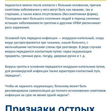
Заразиться можно после контакта с больным человеком, причем
симптомы заболевания у него могут быть как явными, так и
стертыми, а также вовсе отсутствовать (бессимптомная форма).
Посещение мест большого скопления людей в период сезонных
вспышек заболеваемости гриппом и другими ОРВИ увеличивает
риск заражения.
Основной путь передачи инфекции — воздушно-капельный, когда
вирус распространяется при чихании, кашле больного, с
мельчайшими частичками слюны при разговоре. В ряде случаев
вирусы передаются контактным путем: через окружающие
предметы, грязные руки, посуду, дверные ручки и т. д.
Вирусы гриппа в основном передаются воздушно-капельным путем,
для риновирусной инфекции также характерен контактный путь
передачи
.
1
Чтобы не заражать окружающих, больному может быть
рекомендована самоизоляция до полного исчезновения симптомов
инфекции на срок не менее одной недели
.
3
Признаки острых