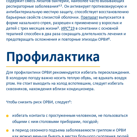
содержит смесь лизатов бактерий, наиболее часто вызывающих
респираторные заболевания
. Он активирует противовирусную и
4,5
антибактериальную местную защиту, способствует восстановлению
барьерных свойств слизистой оболочки.
Препарат
выпускается в
форме назального спрея, разрешен к применению у взрослых и
детей с трех месяцев жизни
.
ИРС®19
в сочетании с основной
5
терапией способен в два раза сокращать длительность лечения и
предотвращать осложнения и повторные эпизоды ОРВИ
.
6
Профилактика
Для профилактики ОРВИ рекомендуется избегать переохлаждения.
В холодную погоду важно носить теплую обувь, не вдыхать воздух
ртом. Не стоит выходить на холод вспотевшим, следует избегать
сквозняков, нахождения вблизи кондиционера.
Чтобы снизить риск ОРВИ, следует
:
3
избегать контакта с простуженным человеком, не пользоваться
общими с ним столовыми приборами, посудой;
в период сезонного подъема заболеваемости гриппом и ОРВИ
как можно меньше бывать в местах большого скопления людей,