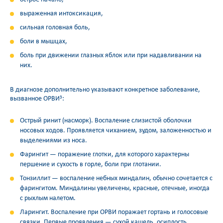
выраженная интоксикация,
сильная головная боль,
боли в мышцах,
боль при движении глазных яблок или при надавливании на
них.
В диагнозе дополнительно указывают конкретное заболевание,
вызванное ОРВИ
:
3
Острый ринит (насморк). Воспаление слизистой оболочки
носовых ходов. Проявляется чиханием, зудом, заложенностью и
выделениями из носа.
Фарингит — поражение глотки, для которого характерны
першение и сухость в горле, боли при глотании.
Тонзиллит — воспаление небных миндалин, обычно сочетается с
фарингитом. Миндалины увеличены, красные, отечные, иногда
с рыхлым налетом.
Ларингит. Воспаление при ОРВИ поражает гортань и голосовые
связки. Первые проявления — сухой кашель, осиплость.