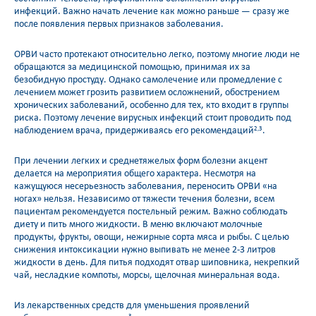
инфекций. Важно начать лечение как можно раньше — сразу же
после появления первых признаков заболевания.
ОРВИ часто протекают относительно легко, поэтому многие люди не
обращаются за медицинской помощью, принимая их за
безобидную простуду. Однако самолечение или промедление с
лечением может грозить развитием осложнений, обострением
хронических заболеваний, особенно для тех, кто входит в группы
риска. Поэтому лечение вирусных инфекций стоит проводить под
наблюдением врача, придерживаясь его рекомендаций
.
2,3
При лечении легких и среднетяжелых форм болезни акцент
делается на мероприятия общего характера. Несмотря на
кажущуюся несерьезность заболевания, переносить ОРВИ «на
ногах» нельзя. Независимо от тяжести течения болезни, всем
пациентам рекомендуется постельный режим. Важно соблюдать
диету и пить много жидкости. В меню включают молочные
продукты, фрукты, овощи, нежирные сорта мяса и рыбы. С целью
снижения интоксикации нужно выпивать не менее 2-3 литров
жидкости в день. Для питья подходят отвар шиповника, некрепкий
чай, несладкие компоты, морсы, щелочная минеральная вода.
Из лекарственных средств для уменьшения проявлений