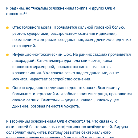
К редким, но тяжелым осложнениям гриппа и других ОРВИ
относятся
:
1,3
Отек головного мозга. Проявляется сильной головной болью,
рвотой, судорогами, расстройством сознания и дыхания,
повышением артериального давления, замедлением сердечных
сокращений.
Инфекционно-токсический шок. На ранних стадиях проявляется
лихорадкой. Затем температура тела снижается, кожа
становится мраморной, появляются синюшные пятна,
кровоизлияния. У человека резко падает давление, он не
мочится, нарастает расстройство сознания.
Острая сердечно-сосудистая недостаточность. Возникает у
больных с гипертонией или заболеваниями сердца, проявляется
отеком легких. Симптомы — удушье, кашель, клокочущее
дыхание, розовая пенистая мокрота.
К вторичным осложнениям ОРВИ относятся те, что связаны с
активацией бактериальных инфекционных возбудителей. Вирусы
ослабляют иммунитет, поэтому развитие бактериального