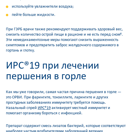
используйте увлажнители воздуха;
пейте больше жидкости.
При ГЭРБ врачи также рекомендуют поддерживать здоровый вес,
снизить количество острой пищи в рационе и не есть перед сном
.
6
Эти немедикаментозные меры помогают снизить выраженность
симптомов и предотвратить заброс желудочного содержимого в
гортань и глотку.
ИРС®19 при лечении
першения в горле
Как мы уже говорили, самая частая причина першения в горле —
это ОРВИ. При фарингите, тонзиллите, ларингите и других
простудных заболеваниях иммунитету требуется помощь.
Назальный спрей
ИРС®19
активирует местный иммунитет и
помогает организму бороться с инфекцией.
Препарат содержит смесь лизатов бактерий, которые соответствуют
наиболее частым возбудителями заболеваний верхних