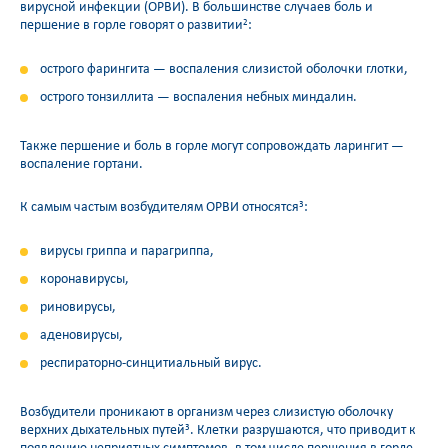
вирусной инфекции (ОРВИ). В большинстве случаев боль и
першение в горле говорят о развитии
:
2
острого фарингита — воспаления слизистой оболочки глотки,
острого тонзиллита — воспаления небных миндалин.
Также першение и боль в горле могут сопровождать ларингит —
воспаление гортани.
К самым частым возбудителям ОРВИ относятся
:
3
вирусы гриппа и парагриппа,
коронавирусы,
риновирусы,
аденовирусы,
респираторно-синцитиальный вирус.
Возбудители проникают в организм через слизистую оболочку
верхних дыхательных путей
. Клетки разрушаются, что приводит к
3