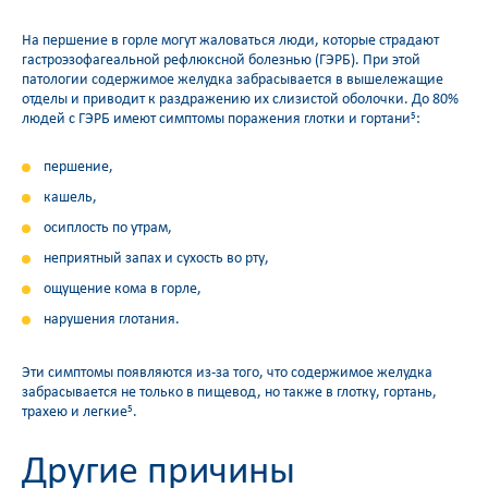
На першение в горле могут жаловаться люди, которые страдают
гастроэзофагеальной рефлюксной болезнью (ГЭРБ). При этой
патологии содержимое желудка забрасывается в вышележащие
отделы и приводит к раздражению их слизистой оболочки. До 80%
людей с ГЭРБ имеют симптомы поражения глотки и гортани
:
5
першение,
кашель,
осиплость по утрам,
неприятный запах и сухость во рту,
ощущение кома в горле,
нарушения глотания.
Эти симптомы появляются из-за того, что содержимое желудка
забрасывается не только в пищевод, но также в глотку, гортань,
трахею и легкие
.
5
Другие причины