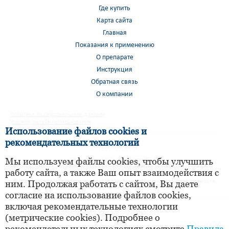
Где купить
Карта сайта
Главная
Показания к применению
О препарате
Инструкция
Обратная связь
О компании
Политика по персональным данным
Условия онлайн использования
Использование файлов cookies и
Правила применения рекомендательных технологий
рекомендательных технологий
RUS2327592 (v1.0)
Мы используем файлы cookies, чтобы улучшить
®
Официальный сайт препарата ИРС
19
Информация, представленная на сайте, предназначена для просмотра только
работу сайта, а также Ваш опыт взаимодействия с
совершеннолетними лицами.
© 2026 ООО «Эбботт Лэбораториз», 125171, Россия, Москва, Ленинградское шоссе,
ним. Продолжая работать с сайтом, Вы даете
дом 16А, строение 1. Телефон: +7 (495) 258 42 80
согласие на использование файлов cookies,
включая рекомендательные технологии
(метрические cookies). Подробнее о
рекомендательных технологиях смотрите
Правила