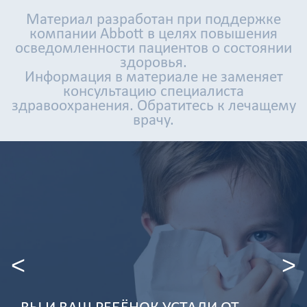
Материал разработан при поддержке
компании Abbott в целях повышения
осведомленности пациентов о состоянии
здоровья.
Информация в материале не заменяет
консультацию специалиста
здравоохранения. Обратитесь к лечащему
врачу.