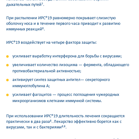
дыхательных путей
.
7
При распылении ИРС®19 равномерно покрывает слизистую
оболочку носа и в течение первого часа приводит к развитию
иммунных реакций
.
8
ИРС®19 воздействует на четыре фактора защиты:
усиливает выработку интерферона для борьбы с вирусами;
увеличивает количество лизоцима — фермента, обладающего
противобактериальной активностью;
активирует синтез защитных антител— секреторного
иммуноглобулина А;
усиливает фагоцитоз — процесс поглощения чужеродных
микроорганизмов клетками иммунной системы.
При использовании ИРС®19 длительность лечения сокращается
практически в два раза
. Лекарство эффективно борется как с
8
вирусами, так и с бактериями
.
8,9