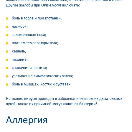
появлению неприятных симптомов, в том числе першения в горле.
Другие жалобы при ОРВИ могут включать:
боль в горле и при глотании;
насморк;
заложенность носа;
подъем температуры тела;
кашель;
чихание;
снижение аппетита;
увеличение лимфатических узлов;
боль в мышцах, костях и суставах.
Не только вирусы приводят к заболеваниям верхних дыхательных
путей, также их причиной могут являться бактерии
.
4
Аллергия