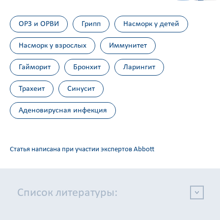
ОРЗ и ОРВИ
Грипп
Насморк у детей
Насморк у взрослых
Иммунитет
Гайморит
Бронхит
Ларингит
Трахеит
Синусит
Аденовирусная инфекция
Статья написана при участии экспертов Abbott
Список литературы: